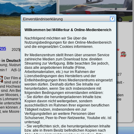
um auf oder
ol
und
Einverständniserklärung
..) ein.
Bild: Produzent
Willkommen bei M4Merkur & Online-Medienbereich
Nachfolgend möchten wir Sie über die
Nutzungsbedingungen für den Online-Medienbereich
und die eingesetzten Cookies informieren.
44
55508543
2026
|O
Neu
2026
|O
Neu
Ihr Medienzentrum stellt Ihnen über unseren Service
zahlreiche Medien zum Download bzw. direkten
ngen für die
Videoüberwachung
Streaming zur Verfügung. Bitte beachten Sie jedoch,
ionale Sicherheit
Sicherheit über Privatsphäre?
dass alle angebotenen Inhalte (Filme,
ng in Deutschland
17:45 min f
A(5-10);
02.06.2027
Arbeitsmaterialien, etc.) nur im Rahmen der
 f
A(9-13);
02.06.2027
Lizenzbedingungen des Herstellers und der
 eines Mediums einloggen,
Videoüberwachung gehört
Entleihbedingungen Ihres Medienzentrums eingesetzt
zum Alltag: auf Straßen, in
Wie sicher ist unsere Welt -
werden dürfen. Deshalb dürfen Sie Inhalte nur
Geschäften, bei Veranstaltungen und
und welchen Preis hat
herunterladen, wenn Sie sich insbesondere mit
sogar im privaten Umfeld. Kameras
ng in Deutschland? Das
folgenden Bedingungen einverstanden erklären:
versprechen Sicherheit, Schutz und
eleuchtet die wachsenden
- Sie dürfen die heruntergeladenen Inhalte bzw.
Effizienz - doch sie greifen zugleich in
gen für die internationale
Kopien davon nicht weitergeben, sondern
die Privatsphäre ein. Dieser Schulfilm
it und zeigt, warum
ausschließlich im Rahmen Ihrer eigenen beruflichen
beleuchtet, wie Videoüberwachung
and und Europa ihre
Tätigkeit nutzen, insbesondere ein zur
funktioniert, wo sie eingesetzt wird
gung neu ausrichten. Von
Verfügungstellen an weitere Personen über
und welche rechtlichen Grundlagen in
hen Kriegen bis zu
sprechende
Freigabe-Schülerlink
Schulserver, Peer-to-Peer-Netzwerke, Youtube etc. ist
Deutschland und der EU gelten.
iffen: Der erweiterte
n in allen Medien-Datenblättern vorhanden.
untersagt.
Anhand konkreter Beispiele aus
tsbegriff macht deutlich, wie
- Sie verpflichten sich, die heruntergeladenen Inhalte
öffentlicher und privater Praxis zeigt
moderne Risiken sind.
bzw. alle in Ihrem Besitz befindlichen Kopien nach
der Film, welche Chancen moderne
 Abschreckung, Diplomatie