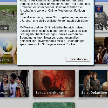
Ablauf Ihres Unterrichtprojektes zu löschen. Bitte
Kamerasysteme bieten, aber auch
llschaftlichem
bedenken Sie, dass Ihr Medienzentrum nur durch das
welche Risiken entstehen können,
halt werden zentrale
Erreichen entsprechender Downloadzahlen die
wenn Datenschutz und
serer Zeit gestellt.
Anschaffung weiterer Online-Medien rechtfertigen
Persönlichkeitsrechte aus dem Blick
erial: - Hinweise zur
kann.
geraten. Im Spannungsfeld zwischen
tsplanung - Arbeitsblätter in
Eine Missachtung dieser Nutzungsbedingungen kann
technologischem Fortschritt,
 und Lehrerfassung; -
u.U. straf- und zivilrechtliche Folgen nach sich ziehen.
Sicherheit und individueller Freiheit
ve Aufgaben
regt der Film dazu an, kritisch über
rung
Fremdsprachen
Immigration
M4Merkur und der Online-Medienbereich nutzen
den verantwortungsvollen Einsatz von
ausschließlich technisch erforderliche Cookies. Die
en Sie ihn in Ihre
Überwachungstechnologien in einer
Sitzungs/Authentifizierungs-Cookies werden bei
Bild: FWU
Bild: FWU
 ab.
digitalen Gesellschaft nachzudenken.
Beendigung Ihrer Browsersitzung automatisch
Zusatzmaterial: - 57 Seiten BGM - 20
gelöscht. Ihr Einverständnis mit o.g. Bedingungen
n Link "
QR-Code
Arbeitsblätter in Schüler- und
speichern wir für 30 Tage in einem Cookie.
re Schüler/innen
Lehrerversion - 10 Interaktive H5P
Aufgaben
wandel
Medienpädagogik
Mobbing
Bild: FWU
Bild: FWU
 Browsers ein
smus
Sexualerziehung
Spiel/Dokufilme
oder durch Einscannen
 ihrem
Bild: FWU
Bild: KFW