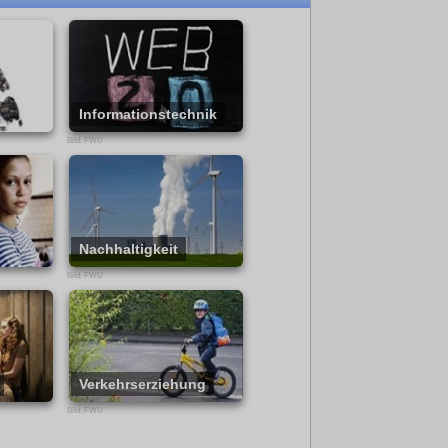
Geld und Schulden. Zusatzmateria
Infos zum Film - Interaktive
Arbeitsblätter - Interaktive Lernm
- Bilder, - Internet-Links
Informationstechnik
Bild: FWU
Nachhaltigkeit
Bild: FWU
Verkehrserziehung
Bild: FWU