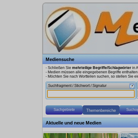
Mediensuche
- Schließen Sie
mehrteilige Begriffe/Schlagwörter
in A
- Medien müssen alle eingegebenen Begriffe enthalten
- Möchten Sie nach Wortteilen suchen, so stellen Sie ein
Suchfragment / Stichwort / Signatur
Sachgebiete
Suchop
Themenbereiche
Aktuelle und neue Medien
Schüler-Freigabelink erstellen
Optionen
Adressaten
Systematik
Ein Klick übernimmt das Sachgebiet in das Suchfeld
Voraussetzung ist, dass für das entsprechende Medie
nur Neuanschaffungen
ein
Schüler-Account
angelegt ist.