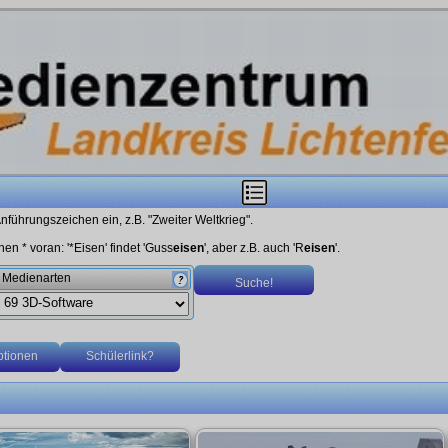
nführungszeichen ein, z.B. "Zweiter Weltkrieg".
en * voran: '*Eisen' findet 'Guss
eisen
', aber z.B. auch 'R
eisen
'.
Medienarten
tionen
Schülerlink?
Sortierung
. Doppelklick erweitert auf Untersachgebiete.
nzentrum auch