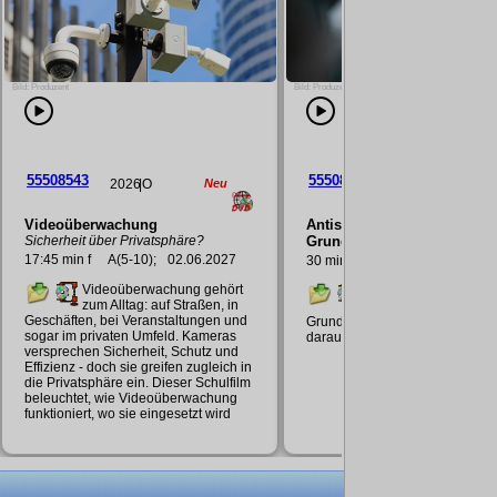
Bild: Produzent
Bild: Produzent
55508402
55508163
2025
|O
Neu
2025
|O
Neu
Antisemitismusprävention in der
Sofort kaufen, später nachde
Grundschule
17 min f
A(8-12); J(12-18);
30 min f
A(3-4); T;
02.06.2027
Die Lerneinheit ist in si
Themenschwerpunkte
Das Medium zeigt, wie sich
gegliedert und behandelt den
Antisemitismus bereits in der
Konsum von Jugendlichen. Dabei
Grundschule äußert und wie man
wird aufgezeigt, wofür Jugendlich
darauf reagieren kann.
Geld ausgeben und welche Wün
sie haben. Es werden Gefahren w
Überschuldung, Online-Shopping
Handyverträge, "Buy now, pay late
Angebote und In-App-Käufe
thematisiert. Zudem wird erklärt, 
Werbung und "Nudging"
Kaufentscheidungen beeinflussen
Abschließend gibt es Hinweise z
verantwortungsvollen Umgang mi