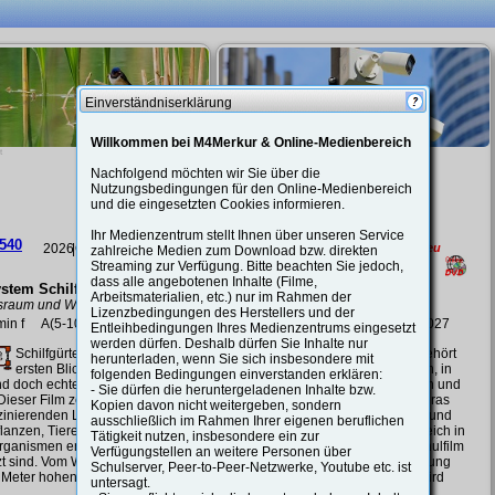
Sortierung
. Doppelklick erweitert auf Untersachgebiete.
nzentrum auch
um auf oder
Einverständniserklärung
ol
und
..) ein.
Willkommen bei M4Merkur & Online-Medienbereich
Bild: Produzent
Nachfolgend möchten wir Sie über die
Nutzungsbedingungen für den Online-Medienbereich
und die eingesetzten Cookies informieren.
Ihr Medienzentrum stellt Ihnen über unseren Service
43
55508544
2026
|O
Neu
2026
|O
Neu
zahlreiche Medien zum Download bzw. direkten
Streaming zur Verfügung. Bitte beachten Sie jedoch,
dass alle angebotenen Inhalte (Filme,
berwachung
Bedrohungen für die
Arbeitsmaterialien, etc.) nur im Rahmen der
it über Privatsphäre?
internationale Sicherheit
Lizenzbedingungen des Herstellers und der
Aufrüstung in Deutschland
 f
A(5-10);
16.06.2027
Entleihbedingungen Ihres Medienzentrums eingesetzt
16:35 min f
A(9-13);
16.06.2027
werden dürfen. Deshalb dürfen Sie Inhalte nur
 eines Mediums einloggen,
Videoüberwachung gehört
herunterladen, wenn Sie sich insbesondere mit
zum Alltag: auf Straßen, in
Wie sicher ist unsere Welt -
folgenden Bedingungen einverstanden erklären:
en, bei Veranstaltungen und
und welchen Preis hat
- Sie dürfen die heruntergeladenen Inhalte bzw.
 privaten Umfeld. Kameras
Aufrüstung in Deutschland? Das
Kopien davon nicht weitergeben, sondern
hen Sicherheit, Schutz und
Medium beleuchtet die wachsenden
ausschließlich im Rahmen Ihrer eigenen beruflichen
 - doch sie greifen zugleich in
Bedrohungen für die internationale
Tätigkeit nutzen, insbesondere ein zur
tsphäre ein. Dieser Schulfilm
Sicherheit und zeigt, warum
Verfügungstellen an weitere Personen über
et, wie Videoüberwachung
Deutschland und Europa ihre
Schulserver, Peer-to-Peer-Netzwerke, Youtube etc. ist
ert, wo sie eingesetzt wird
Verteidigung neu ausrichten. Von
untersagt.
he rechtlichen Grundlagen in
klassischen Kriegen bis zu