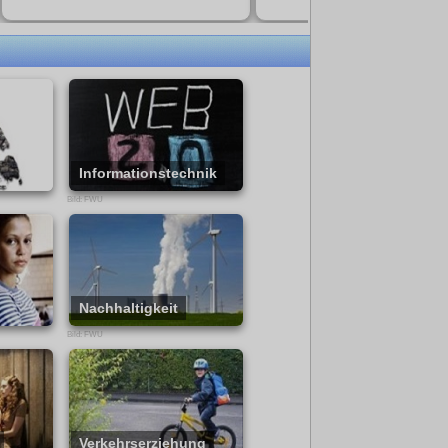
Inhaltsstoffe, insbesondere das aus
interactive H5P Aufgaben
den Samen gewonnene
Nachtkerzenöl, das traditionell bei
Hautproblemen und entzündlichen
Beschwerden verwendet wird.
Zusatzmaterial: - 61 S. Begleitmaterial
- 20 Arbeitsblätter in Schüler- und
Lehrerfassung - 10 Interaktive
Aufgaben
Informationstechnik
Bild: FWU
Nachhaltigkeit
Bild: FWU
Verkehrserziehung