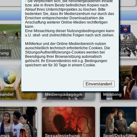
sprechende
Freigabe-Schülerlink
- Sie verpflichten sich, die heruntergeladenen Inhalte
and und der EU gelten.
Cyberangriffen: Der erweiterte
n in allen Medien-Datenblättern vorhanden.
bzw. alle in Ihrem Besitz befindlichen Kopien nach
onkreter Beispiele aus
Sicherheitsbegriff macht deutlich, wie
Ablauf Ihres Unterrichtprojektes zu löschen. Bitte
her und privater Praxis zeigt
komplex moderne Risiken sind.
bedenken Sie, dass Ihr Medienzentrum nur durch das
, welche Chancen moderne
Zwischen Abschreckung, Diplomatie
Erreichen entsprechender Downloadzahlen die
steme bieten, aber auch
und gesellschaftlichem
Anschaffung weiterer Online-Medien rechtfertigen
isiken entstehen können,
Zusammenhalt werden zentrale
kann.
enschutz und
Fragen unserer Zeit gestellt.
Eine Missachtung dieser Nutzungsbedingungen kann
chkeitsrechte aus dem Blick
Zusatzmaterial: - Hinweise zur
u.U. straf- und zivilrechtliche Folgen nach sich ziehen.
 Im Spannungsfeld zwischen
Unterrichtsplanung - Arbeitsblätter in
ischem Fortschritt,
Schüler- und Lehrerfassung; -
M4Merkur und der Online-Medienbereich nutzen
t und individueller Freiheit
interaktive Aufgaben
ausschließlich technisch erforderliche Cookies. Die
Film dazu an, kritisch über
Sitzungs/Authentifizierungs-Cookies werden bei
rung
Fremdsprachen
Immigration
ntwortungsvollen Einsatz von
Beendigung Ihrer Browsersitzung automatisch
en Sie ihn in Ihre
ungstechnologien in einer
gelöscht. Ihr Einverständnis mit o.g. Bedingungen
Bild: FWU
Bild: FWU
 ab.
n Gesellschaft nachzudenken.
speichern wir für 30 Tage in einem Cookie.
erial: - 57 Seiten BGM - 20
n Link "
QR-Code
ätter in Schüler- und
re Schüler/innen
sion - 10 Interaktive H5P
n
wandel
Medienpädagogik
Mobbing
Bild: FWU
Bild: FWU
 Browsers ein
smus
Sexualerziehung
Spiel/Dokufilme
oder durch Einscannen