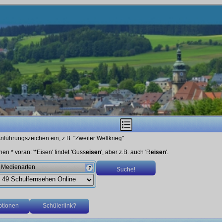
nführungszeichen ein, z.B. "Zweiter Weltkrieg".
en * voran: '*Eisen' findet 'Guss
eisen
', aber z.B. auch 'R
eisen
'.
Medienarten
tionen
Schülerlink?