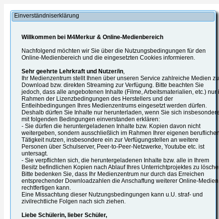
Einverständniserklärung
Willkommen bei M4Merkur & Online-Medienbereich
Nachfolgend möchten wir Sie über die Nutzungsbedingungen für den
Online-Medienbereich und die eingesetzten Cookies informieren.
Sehr geehrte Lehrkraft und Nutzer/in
,
Ihr Medienzentrum stellt Ihnen über unseren Service zahlreiche Medien z
Download bzw. direkten Streaming zur Verfügung. Bitte beachten Sie
jedoch, dass alle angebotenen Inhalte (Filme, Arbeitsmaterialien, etc.) nur
Rahmen der Lizenzbedingungen des Herstellers und der
Entleihbedingungen Ihres Medienzentrums eingesetzt werden dürfen.
Deshalb dürfen Sie Inhalte nur herunterladen, wenn Sie sich insbesonder
mit folgenden Bedingungen einverstanden erklären:
- Sie dürfen die heruntergeladenen Inhalte bzw. Kopien davon nicht
weitergeben, sondern ausschließlich im Rahmen Ihrer eigenen berufliche
Tätigkeit nutzen, insbesondere ein zur Verfügungstellen an weitere
Personen über Schulserver, Peer-to-Peer-Netzwerke, Youtube etc. ist
untersagt.
- Sie verpflichten sich, die heruntergeladenen Inhalte bzw. alle in Ihrem
Besitz befindlichen Kopien nach Ablauf Ihres Unterrichtprojektes zu lösche
Bitte bedenken Sie, dass Ihr Medienzentrum nur durch das Erreichen
entsprechender Downloadzahlen die Anschaffung weiterer Online-Medien
rechtfertigen kann.
Eine Missachtung dieser Nutzungsbedingungen kann u.U. straf- und
zivilrechtliche Folgen nach sich ziehen.
Liebe Schülerin, lieber Schüler,