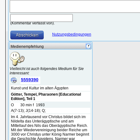
(Kommentar verfasst von).
Nutzungsbedingungen
Medienempfehlung
Vielleicht ist auch folgendes Medium für Sie
interessant:
5559390
Kunst und Kultur im alten Ägypten
Götter, Tempel, Pharaonen [Educational
Edition], Teil 1
O
30 min f
1993
A(7-13); J(14-18); Q;
Im 4. Jahrtausend vor Christus bildet sich im
Nildelta das Unterägyptische und am
Mittellauf des Nils das Oberägyptische Reich.
Mit der Wiedervereinigung beider Reiche um
3000 vor Christus unter König Narmer beginnt
die Geschichte Ägyptens. Narmer war