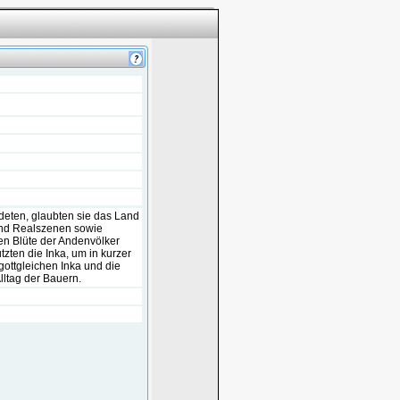
deten, glaubten sie das Land
 und Realszenen sowie
len Blüte der Andenvölker
zten die Inka, um in kurzer
 gottgleichen Inka und die
Alltag der Bauern.