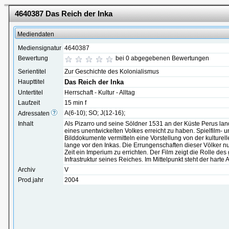
4640387 Das Reich der Inka
Mediendaten
Mediensignatur
4640387
Bewertung
bei 0 abgegebenen Bewertungen
Serientitel
Zur Geschichte des Kolonialismus
Haupttitel
Das Reich der Inka
Untertitel
Herrschaft - Kultur - Alltag
Laufzeit
15 min f
A(6-10); SO; J(12-16);
Adressaten
Inhalt
Als Pizarro und seine Söldner 1531 an der Küste Perus lan
eines unentwickelten Volkes erreicht zu haben. Spielfilm-
Bilddokumente vermitteln eine Vorstellung von der kulturel
lange vor den Inkas. Die Errungenschaften dieser Völker nut
Zeit ein Imperium zu errichten. Der Film zeigt die Rolle des
Infrastruktur seines Reiches. Im Mittelpunkt steht der harte 
Archiv
V
Prod.jahr
2004