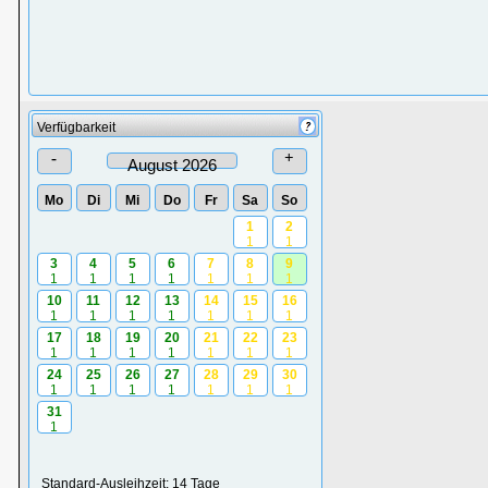
Verfügbarkeit
-
+
August 2026
Mo
Di
Mi
Do
Fr
Sa
So
1
2
1
1
3
4
5
6
7
8
9
1
1
1
1
1
1
1
10
11
12
13
14
15
16
1
1
1
1
1
1
1
17
18
19
20
21
22
23
1
1
1
1
1
1
1
24
25
26
27
28
29
30
1
1
1
1
1
1
1
31
1
Standard-Ausleihzeit: 14 Tage