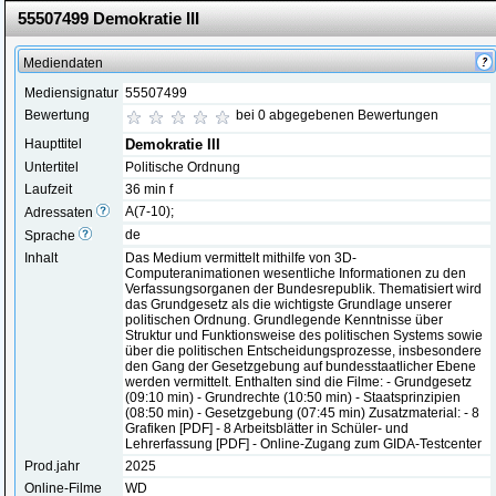
55507499 Demokratie III
Mediendaten
Mediensignatur
55507499
Bewertung
bei 0 abgegebenen Bewertungen
Haupttitel
Demokratie III
Untertitel
Politische Ordnung
Laufzeit
36 min f
A(7-10);
Adressaten
de
Sprache
Inhalt
Das Medium vermittelt mithilfe von 3D-
Computeranimationen wesentliche Informationen zu den
Verfassungsorganen der Bundesrepublik. Thematisiert wird
das Grundgesetz als die wichtigste Grundlage unserer
politischen Ordnung. Grundlegende Kenntnisse über
Struktur und Funktionsweise des politischen Systems sowie
über die politischen Entscheidungsprozesse, insbesondere
den Gang der Gesetzgebung auf bundesstaatlicher Ebene
werden vermittelt. Enthalten sind die Filme: - Grundgesetz
(09:10 min) - Grundrechte (10:50 min) - Staatsprinzipien
(08:50 min) - Gesetzgebung (07:45 min) Zusatzmaterial: - 8
Grafiken [PDF] - 8 Arbeitsblätter in Schüler- und
Lehrerfassung [PDF] - Online-Zugang zum GIDA-Testcenter
Prod.jahr
2025
Online-Filme
WD