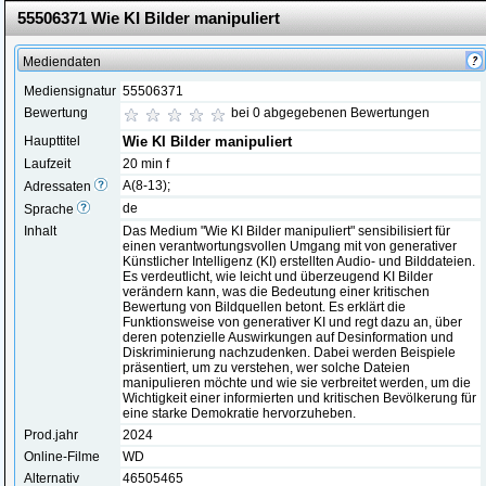
55506371 Wie KI Bilder manipuliert
Mediendaten
Mediensignatur
55506371
Bewertung
bei 0 abgegebenen Bewertungen
Haupttitel
Wie KI Bilder manipuliert
Laufzeit
20 min f
A(8-13);
Adressaten
de
Sprache
Inhalt
Das Medium "Wie KI Bilder manipuliert" sensibilisiert für
einen verantwortungsvollen Umgang mit von generativer
Künstlicher Intelligenz (KI) erstellten Audio- und Bilddateien.
Es verdeutlicht, wie leicht und überzeugend KI Bilder
verändern kann, was die Bedeutung einer kritischen
Bewertung von Bildquellen betont. Es erklärt die
Funktionsweise von generativer KI und regt dazu an, über
deren potenzielle Auswirkungen auf Desinformation und
Diskriminierung nachzudenken. Dabei werden Beispiele
präsentiert, um zu verstehen, wer solche Dateien
manipulieren möchte und wie sie verbreitet werden, um die
Wichtigkeit einer informierten und kritischen Bevölkerung für
eine starke Demokratie hervorzuheben.
Prod.jahr
2024
Online-Filme
WD
Alternativ
46505465