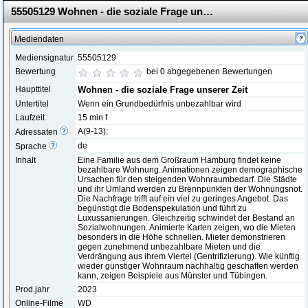
55505129 Wohnen - die soziale Frage unserer Zeit
Mediendaten
Mediensignatur
55505129
Bewertung
bei 0 abgegebenen Bewertungen
Haupttitel
Wohnen - die soziale Frage unserer Zeit
Untertitel
Wenn ein Grundbedürfnis unbezahlbar wird
Laufzeit
15 min f
A(9-13);
Adressaten
de
Sprache
Inhalt
Eine Familie aus dem Großraum Hamburg findet keine
bezahlbare Wohnung. Animationen zeigen demographische
Ursachen für den steigenden Wohnraumbedarf. Die Städte
und ihr Umland werden zu Brennpunkten der Wohnungsnot.
Die Nachfrage trifft auf ein viel zu geringes Angebot. Das
begünstigt die Bodenspekulation und führt zu
Luxussanierungen. Gleichzeitig schwindet der Bestand an
Sozialwohnungen. Animierte Karten zeigen, wo die Mieten
besonders in die Höhe schnellen. Mieter demonstrieren
gegen zunehmend unbezahlbare Mieten und die
Verdrängung aus ihrem Viertel (Gentrifizierung). Wie künftig
wieder günstiger Wohnraum nachhaltig geschaffen werden
kann, zeigen Beispiele aus Münster und Tübingen.
Prod.jahr
2023
Online-Filme
WD