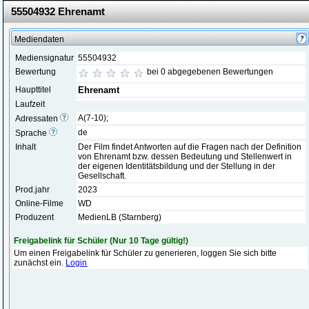
55504932 Ehrenamt
Mediendaten
Mediensignatur
55504932
Bewertung
bei 0 abgegebenen Bewertungen
Haupttitel
Ehrenamt
Laufzeit
A(7-10);
Adressaten
de
Sprache
Inhalt
Der Film findet Antworten auf die Fragen nach der Definition
von Ehrenamt bzw. dessen Bedeutung und Stellenwert in
der eigenen Identitätsbildung und der Stellung in der
Gesellschaft.
Prod.jahr
2023
Online-Filme
WD
Produzent
MedienLB (Starnberg)
Freigabelink für Schüler (Nur 10 Tage gültig!)
Um einen Freigabelink für Schüler zu generieren, loggen Sie sich bitte
zunächst ein.
Login