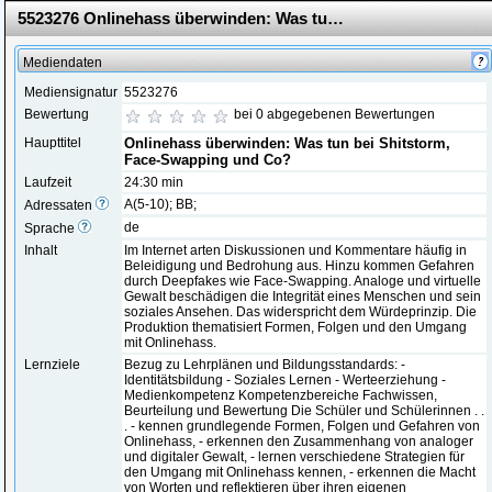
5523276 Onlinehass überwinden: Was tun bei Shitstorm, Face-Swapping und Co?
Mediendaten
Mediensignatur
5523276
Bewertung
bei 0 abgegebenen Bewertungen
Haupttitel
Onlinehass überwinden: Was tun bei Shitstorm,
Face-Swapping und Co?
Laufzeit
24:30 min
A(5-10); BB;
Adressaten
de
Sprache
Inhalt
Im Internet arten Diskussionen und Kommentare häufig in
Beleidigung und Bedrohung aus. Hinzu kommen Gefahren
durch Deepfakes wie Face-Swapping. Analoge und virtuelle
Gewalt beschädigen die Integrität eines Menschen und sein
soziales Ansehen. Das widerspricht dem Würdeprinzip. Die
Produktion thematisiert Formen, Folgen und den Umgang
mit Onlinehass.
Lernziele
Bezug zu Lehrplänen und Bildungsstandards: -
Identitätsbildung - Soziales Lernen - Werteerziehung -
Medienkompetenz Kompetenzbereiche Fachwissen,
Beurteilung und Bewertung Die Schüler und Schülerinnen . .
. - kennen grundlegende Formen, Folgen und Gefahren von
Onlinehass, - erkennen den Zusammenhang von analoger
und digitaler Gewalt, - lernen verschiedene Strategien für
den Umgang mit Onlinehass kennen, - erkennen die Macht
von Worten und reflektieren über ihren eigenen