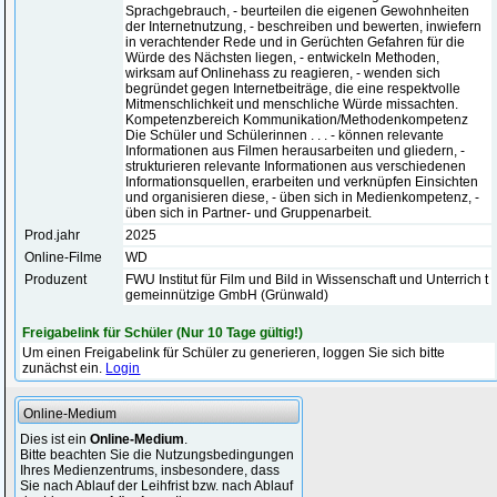
Sprachgebrauch, - beurteilen die eigenen Gewohnheiten
der Internetnutzung, - beschreiben und bewerten, inwiefern
in verachtender Rede und in Gerüchten Gefahren für die
Würde des Nächsten liegen, - entwickeln Methoden,
wirksam auf Onlinehass zu reagieren, - wenden sich
begründet gegen Internetbeiträge, die eine respektvolle
Mitmenschlichkeit und menschliche Würde missachten.
Kompetenzbereich Kommunikation/Methodenkompetenz
Die Schüler und Schülerinnen . . . - können relevante
Informationen aus Filmen herausarbeiten und gliedern, -
strukturieren relevante Informationen aus verschiedenen
Informationsquellen, erarbeiten und verknüpfen Einsichten
und organisieren diese, - üben sich in Medienkompetenz, -
üben sich in Partner- und Gruppenarbeit.
Prod.jahr
2025
Online-Filme
WD
Produzent
FWU Institut für Film und Bild in Wissenschaft und Unterrich t
gemeinnützige GmbH (Grünwald)
Freigabelink für Schüler (Nur 10 Tage gültig!)
Um einen Freigabelink für Schüler zu generieren, loggen Sie sich bitte
zunächst ein.
Login
Online-Medium
Dies ist ein
Online-Medium
.
Bitte beachten Sie die Nutzungsbedingungen
Ihres Medienzentrums, insbesondere, dass
Sie nach Ablauf der Leihfrist bzw. nach Ablauf