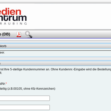
b (DB)
nkorb
eer.
n
st Ihre 5-stellige Kundennummer an. Ohne Kundennr.-Eingabe wird die Bestellun
t.
dNr:
*
tellig (z.B.00105, ohne Kfz-Kennzeichen)