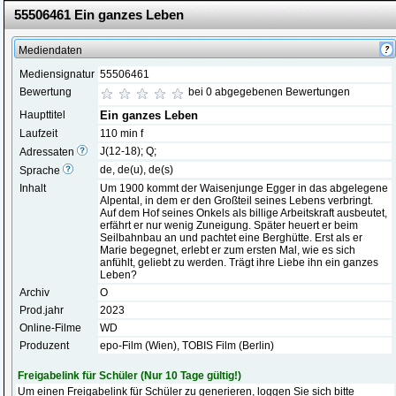
55506461 Ein ganzes Leben
Mediendaten
Mediensignatur
55506461
Bewertung
bei 0 abgegebenen Bewertungen
Haupttitel
Ein ganzes Leben
Laufzeit
110 min f
J(12-18); Q;
Adressaten
de, de(u), de(s)
Sprache
Inhalt
Um 1900 kommt der Waisenjunge Egger in das abgelegene
Alpental, in dem er den Großteil seines Lebens verbringt.
Auf dem Hof seines Onkels als billige Arbeitskraft ausbeutet,
erfährt er nur wenig Zuneigung. Später heuert er beim
Seilbahnbau an und pachtet eine Berghütte. Erst als er
Marie begegnet, erlebt er zum ersten Mal, wie es sich
anfühlt, geliebt zu werden. Trägt ihre Liebe ihn ein ganzes
Leben?
Archiv
O
Prod.jahr
2023
Online-Filme
WD
Produzent
epo-Film (Wien), TOBIS Film (Berlin)
Freigabelink für Schüler (Nur 10 Tage gültig!)
Um einen Freigabelink für Schüler zu generieren, loggen Sie sich bitte