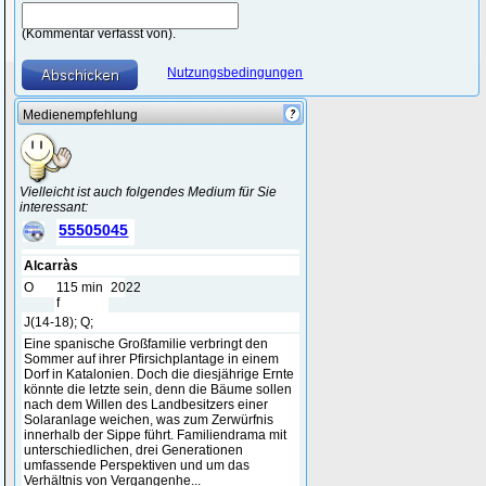
(Kommentar verfasst von).
Nutzungsbedingungen
Medienempfehlung
Vielleicht ist auch folgendes Medium für Sie
interessant:
55505045
Alcarràs
O
115 min
2022
f
J(14-18); Q;
Eine spanische Großfamilie verbringt den
Sommer auf ihrer Pfirsichplantage in einem
Dorf in Katalonien. Doch die diesjährige Ernte
könnte die letzte sein, denn die Bäume sollen
nach dem Willen des Landbesitzers einer
Solaranlage weichen, was zum Zerwürfnis
innerhalb der Sippe führt. Familiendrama mit
unterschiedlichen, drei Generationen
umfassende Perspektiven und um das
Verhältnis von Vergangenhe...