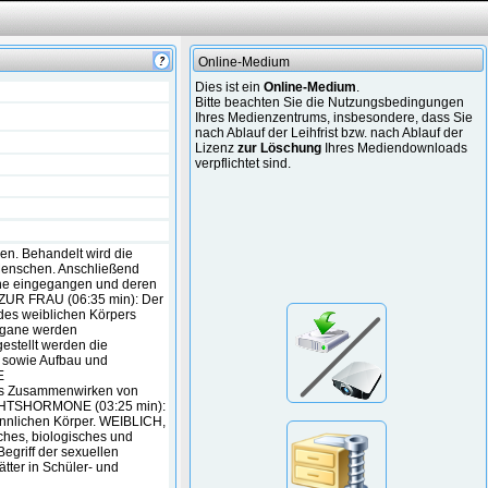
Online-Medium
Dies ist ein
Online-Medium
.
Bitte beachten Sie die Nutzungsbedingungen
Ihres Medienzentrums, insbesondere, dass Sie
nach Ablauf der Leihfrist bzw. nach Ablauf der
Lizenz
zur Löschung
Ihres Mediendownloads
verpflichtet sind.
hen. Behandelt wird die
 Menschen. Anschließend
one eingegangen und deren
ZUR FRAU (06:35 min): Der
des weiblichen Körpers
organe werden
stellt werden die
 sowie Aufbau und
E
s Zusammenwirken von
HTSHORMONE (03:25 min):
nlichen Körper. WEIBLICH,
ches, biologisches und
egriff der sexuellen
ätter in Schüler- und