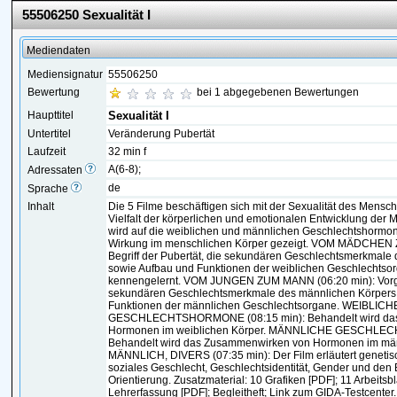
55506250 Sexualität I
Mediendaten
Mediensignatur
55506250
Bewertung
bei 1 abgegebenen Bewertungen
Haupttitel
Sexualität I
Untertitel
Veränderung Pubertät
Laufzeit
32 min f
A(6-8);
Adressaten
de
Sprache
Inhalt
Die 5 Filme beschäftigen sich mit der Sexualität des Mensc
Vielfalt der körperlichen und emotionalen Entwicklung der
wird auf die weiblichen und männlichen Geschlechtshorm
Wirkung im menschlichen Körper gezeigt. VOM MÄDCHEN 
Begriff der Pubertät, die sekundären Geschlechtsmerkmale 
sowie Aufbau und Funktionen der weiblichen Geschlechts
kennengelernt. VOM JUNGEN ZUM MANN (06:20 min): Vorge
sekundären Geschlechtsmerkmale des männlichen Körpers
Funktionen der männlichen Geschlechtsorgane. WEIBLICH
GESCHLECHTSHORMONE (08:15 min): Behandelt wird da
Hormonen im weiblichen Körper. MÄNNLICHE GESCHLEC
Behandelt wird das Zusammenwirken von Hormonen im män
MÄNNLICH, DIVERS (07:35 min): Der Film erläutert genetis
soziales Geschlecht, Geschlechtsidentität, Gender und den B
Orientierung. Zusatzmaterial: 10 Grafiken [PDF]; 11 Arbeitsbl
Lehrerfassung [PDF]; Begleitheft; Link zum GIDA-Testcenter.