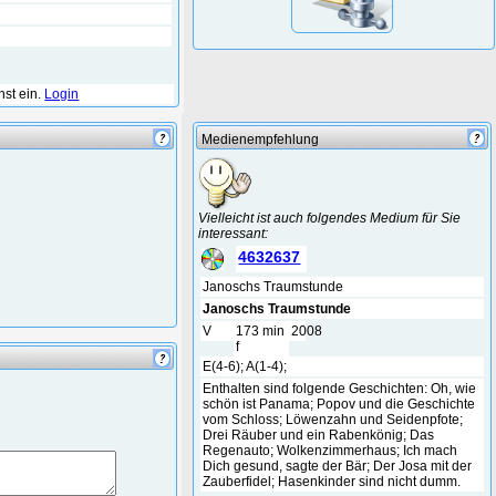
hst ein.
Login
Medienempfehlung
Vielleicht ist auch folgendes Medium für Sie
interessant:
4632637
Janoschs Traumstunde
Janoschs Traumstunde
V
173 min
2008
f
E(4-6); A(1-4);
Enthalten sind folgende Geschichten: Oh, wie
schön ist Panama; Popov und die Geschichte
vom Schloss; Löwenzahn und Seidenpfote;
Drei Räuber und ein Rabenkönig; Das
Regenauto; Wolkenzimmerhaus; Ich mach
Dich gesund, sagte der Bär; Der Josa mit der
Zauberfidel; Hasenkinder sind nicht dumm.