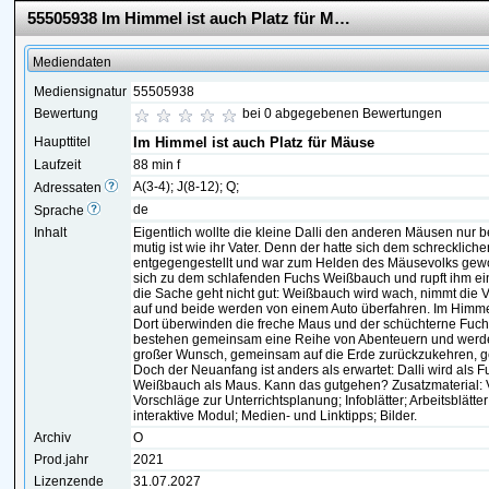
55505938 Im Himmel ist auch Platz für Mäuse
Mediendaten
Mediensignatur
55505938
Bewertung
bei 0 abgegebenen Bewertungen
Haupttitel
Im Himmel ist auch Platz für Mäuse
Laufzeit
88 min f
A(3-4); J(8-12); Q;
Adressaten
de
Sprache
Inhalt
Eigentlich wollte die kleine Dalli den anderen Mäusen nur
mutig ist wie ihr Vater. Denn der hatte sich dem schrecklic
entgegengestellt und war zum Helden des Mäusevolks gewor
sich zu dem schlafenden Fuchs Weißbauch und rupft ihm e
die Sache geht nicht gut: Weißbauch wird wach, nimmt die 
auf und beide werden von einem Auto überfahren. Im Himmel 
Dort überwinden die freche Maus und der schüchterne Fuchs 
bestehen gemeinsam eine Reihe von Abenteuern und werde
großer Wunsch, gemeinsam auf die Erde zurückzukehren, geh
Doch der Neuanfang ist anders als erwartet: Dalli wird als
Weißbauch als Maus. Kann das gutgehen? Zusatzmaterial: Vo
Vorschläge zur Unterrichtsplanung; Infoblätter; Arbeitsblätte
interaktive Modul; Medien- und Linktipps; Bilder.
Archiv
O
Prod.jahr
2021
Lizenzende
31.07.2027