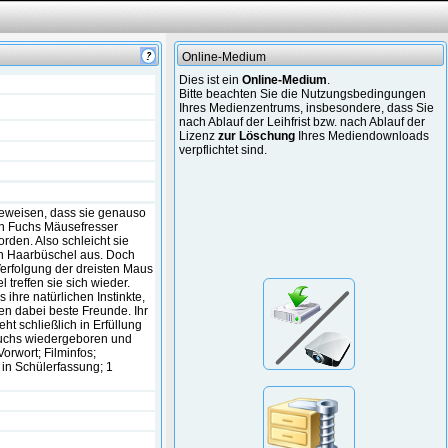
Online-Medium
Dies ist ein
Online-Medium
.
Bitte beachten Sie die Nutzungsbedingungen
Ihres Medienzentrums, insbesondere, dass Sie
nach Ablauf der Leihfrist bzw. nach Ablauf der
Lizenz
zur Löschung
Ihres Mediendownloads
verpflichtet sind.
 beweisen, dass sie genauso
hen Fuchs Mäusefresser
den. Also schleicht sie
in Haarbüschel aus. Doch
Verfolgung der dreisten Maus
treffen sie sich wieder.
ihre natürlichen Instinkte,
n dabei beste Freunde. Ihr
t schließlich in Erfüllung
 Fuchs wiedergeboren und
rwort; Filminfos;
r in Schülerfassung; 1