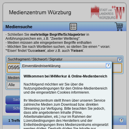
Mediensuche
- Schließen Sie
mehrteilige Begriffe/Schlagwörter
in
Anführungszeichen ein, z.B. "Zweiter Weltkrieg".
- Medien müssen alle eingegebenen Begriffe enthalten
- Möchten Sie nach Wortteilen suchen, so stellen Sie einen * voran:
'*Eisen' findet 'Guss
eisen
', aber z.B. auch 'R
eisen
'.
Suchfragment / Stichwort / Signatur
Einverständniserklärung
Willkommen bei M4Merkur & Online-Medienbereich
Medienarten
Nachfolgend möchten wir Sie über die
Nutzungsbedingungen für den Online-Medienbereich
und die eingesetzten Cookies informieren.
Sachgebiete
Themenbereiche
Suchoptionen
Ihr Medienzentrum stellt Ihnen über unseren Service
zahlreiche Medien zum Download bzw. direkten
Schülerlink?
Streaming zur Verfügung. Bitte beachten Sie jedoch,
dass alle angebotenen Inhalte (Filme,
Arbeitsmaterialien, etc.) nur im Rahmen der
Themenbereiche
1 Treffer
Lizenzbedingungen des Herstellers und der
Schüler-Freigabelink erstellen
Optionen
Systematik
Entleihbedingungen Ihres Medienzentrums eingesetzt
Ein Klick übernimmt das Sachgebiet in das Suchfeld. Doppelklick
werden dürfen. Deshalb dürfen Sie Inhalte nur