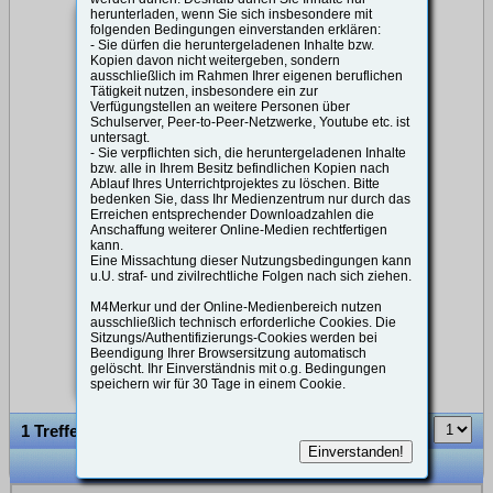
Voraussetzung ist, dass für das entsprechende Medienzentrum auch
nur Neuanschaffungen
erweitert auf Untersachgebiete.
herunterladen, wenn Sie sich insbesondere mit
ein
Schüler-Account
angelegt ist.
folgenden Bedingungen einverstanden erklären:
- Sie dürfen die heruntergeladenen Inhalte bzw.
Rufen Sie in Ihrem Online-Katalog M4Merkur ein Medium auf oder
Kopien davon nicht weitergeben, sondern
erstellen Sie eine Medienliste.
ausschließlich im Rahmen Ihrer eigenen beruflichen
Klicken Sie in der Medienliste auf ein
Download-Symbol
und
Tätigkeit nutzen, insbesondere ein zur
Neuanschaffungen
Ernährung
loggen Sie sich mit Ihrem Schul-Zugang (z.B. KW50001...) ein.
Adressaten
Verfügungstellen an weitere Personen über
Schulserver, Peer-to-Peer-Netzwerke, Youtube etc. ist
Bild: Raab Software, KI gen.
Bild: FWU
untersagt.
- Sie verpflichten sich, die heruntergeladenen Inhalte
bzw. alle in Ihrem Besitz befindlichen Kopien nach
Ablauf Ihres Unterrichtprojektes zu löschen. Bitte
05950139
|V
bedenken Sie, dass Ihr Medienzentrum nur durch das
Insta360 GO 3
Erreichen entsprechender Downloadzahlen die
Aktion-Kamera
Anschaffung weiterer Online-Medien rechtfertigen
Fremdsprachen
Immigration
Sortierung
kann.
Eine Missachtung dieser Nutzungsbedingungen kann
Bild: FWU
Bild: FWU
u.U. straf- und zivilrechtliche Folgen nach sich ziehen.
Sie können sich aber auch über das Mediendatenblatt eines Mediums
Die Insta360 GO 3 ist eine ultrakompakte Action-
M4Merkur und der Online-Medienbereich nutzen
einloggen,
Kamera, die für maximale Mobilität und Vielseitigkeit
ausschließlich technisch erforderliche Cookies. Die
indem Sie dort auf den
Login-Link
klicken.
entwickelt wurde. Sie bietet 2,7K-Videoaufnahme,
Sitzungs/Authentifizierungs-Cookies werden bei
FlowState-Stabilisierung, ein magnetisches
Beendigung Ihrer Browsersitzung automatisch
Befestigungssystem und ein tragbares Ladecase mit
gelöscht. Ihr Einverständnis mit o.g. Bedingungen
Informationstechnik
Kind/Jugendbildung
integriertem Display für einfache Steuerung und
speichern wir für 30 Tage in einem Cookie.
Vorschau. Perfekt für Vlogs, POV-Aufnahmen und
Bild: FWU
Bild: Didactmedia
spontane Abenteuer. Incl. Schnellspann-Halterung,
1 Treffer
Monkey-Tail-Befestigung und Case. Die Insta360 GO
Nach dem Einloggen ist im Mediendatenblatt der entsprechende
Freigabe-
3 ist ideal für kreative Unterrichtsprojekte:
Schülerlink
Schüler*innen können Filme, Experimente oder
zu dem Medium ersichtlich. Die Freigabelinks sind nun in allen Medien-
Bewegungsabläufe aufnehmen. Die kompakte
Datenblättern vorhanden.
Kamera ermöglicht innovative Perspektiven und ist