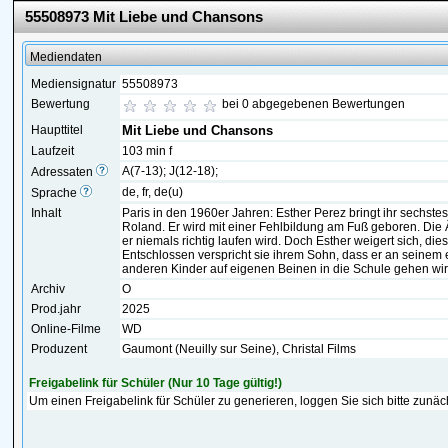
55508973 Mit Liebe und Chansons
Mediendaten
Mediensignatur
55508973
Bewertung
bei 0 abgegebenen Bewertungen
Haupttitel
Mit Liebe und Chansons
Laufzeit
103 min f
A(7-13); J(12-18);
Adressaten
de, fr, de(u)
Sprache
Inhalt
Paris in den 1960er Jahren: Esther Perez bringt ihr sechstes
Roland. Er wird mit einer Fehlbildung am Fuß geboren. Die 
er niemals richtig laufen wird. Doch Esther weigert sich, die
Entschlossen verspricht sie ihrem Sohn, dass er an seinem 
anderen Kinder auf eigenen Beinen in die Schule gehen wir
Archiv
O
Prod.jahr
2025
Online-Filme
WD
Produzent
Gaumont (Neuilly sur Seine), Christal Films
Freigabelink für Schüler (Nur 10 Tage gültig!)
Um einen Freigabelink für Schüler zu generieren, loggen Sie sich bitte zunäc