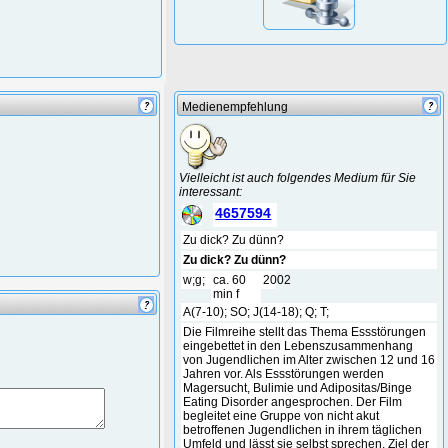
Medienempfehlung
Vielleicht ist auch folgendes Medium für Sie
interessant:
4657594
Zu dick? Zu dünn?
Zu dick? Zu dünn?
w;g;
ca. 60
2002
min f
A(7-10); SO; J(14-18); Q; T;
Die Filmreihe stellt das Thema Essstörungen
eingebettet in den Lebenszusammenhang
von Jugendlichen im Alter zwischen 12 und 16
Jahren vor. Als Essstörungen werden
Magersucht, Bulimie und Adipositas/Binge
Eating Disorder angesprochen. Der Film
begleitet eine Gruppe von nicht akut
betroffenen Jugendlichen in ihrem täglichen
Umfeld und lässt sie selbst sprechen. Ziel der