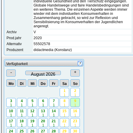
individuelle Gesundheit und den Tierschutz eingegangen.
Globale Handelswege und faire Handelsbedingungen sind
ein weiteres Thema. Die einzelnen Aspekte werden immer
wieder mit dem individuellen Konsumverhalten in
Zusammenhang gebracht, so wird zur Reflexion und
Sensibilisierung im Konsumverhalten der Jugendlichen
angeregt.
Archiv
V
Prod.jahr
2020
Alternativ
55502578
Produzent
didactmedia (Konstanz)
Verfügbarkeit
-
+
August 2026
Mo
Di
Mi
Do
Fr
Sa
So
1
2
1
1
3
4
5
6
7
8
9
1
1
1
1
1
1
1
10
11
12
13
14
15
16
1
1
1
1
1
1
1
17
18
19
20
21
22
23
1
1
1
1
1
1
1
24
25
26
27
28
29
30