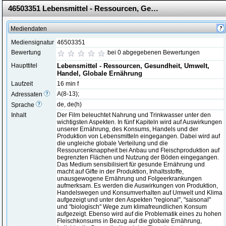
46503351 Lebensmittel - Ressourcen, Gesundheit, Umwelt, Handel, Globale Ernährung
Mediendaten
Mediensignatur
46503351
Bewertung
bei 0 abgegebenen Bewertungen
Haupttitel
Lebensmittel - Ressourcen, Gesundheit, Umwelt,
Handel, Globale Ernährung
Laufzeit
16 min f
A(8-13);
Adressaten
de, de(h)
Sprache
Inhalt
Der Film beleuchtet Nahrung und Trinkwasser unter den
wichtigsten Aspekten. In fünf Kapiteln wird auf Auswirkungen
unserer Ernährung, des Konsums, Handels und der
Produktion von Lebensmitteln eingegangen. Dabei wird auf
die ungleiche globale Verteilung und die
Ressourcenknappheit bei Anbau und Fleischproduktion auf
begrenzten Flächen und Nutzung der Böden eingegangen.
Das Medium sensibilisiert für gesunde Ernährung und
macht auf Gifte in der Produktion, Inhaltsstoffe,
unausgewogene Ernährung und Folgeerkrankungen
aufmerksam. Es werden die Auswirkungen von Produktion,
Handelswegen und Konsumverhalten auf Umwelt und Klima
aufgezeigt und unter den Aspekten "regional", "saisonal"
und "biologisch" Wege zum klimafreundlichen Konsum
aufgezeigt. Ebenso wird auf die Problematik eines zu hohen
Fleischkonsums in Bezug auf die globale Ernährung,