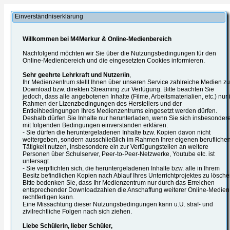
Einverständniserklärung
Willkommen bei M4Merkur & Online-Medienbereich
Nachfolgend möchten wir Sie über die Nutzungsbedingungen für den
Online-Medienbereich und die eingesetzten Cookies informieren.
Sehr geehrte Lehrkraft und Nutzer/in
,
Ihr Medienzentrum stellt Ihnen über unseren Service zahlreiche Medien z
Download bzw. direkten Streaming zur Verfügung. Bitte beachten Sie
jedoch, dass alle angebotenen Inhalte (Filme, Arbeitsmaterialien, etc.) nur
Rahmen der Lizenzbedingungen des Herstellers und der
Entleihbedingungen Ihres Medienzentrums eingesetzt werden dürfen.
Deshalb dürfen Sie Inhalte nur herunterladen, wenn Sie sich insbesonder
mit folgenden Bedingungen einverstanden erklären:
- Sie dürfen die heruntergeladenen Inhalte bzw. Kopien davon nicht
weitergeben, sondern ausschließlich im Rahmen Ihrer eigenen berufliche
Tätigkeit nutzen, insbesondere ein zur Verfügungstellen an weitere
Personen über Schulserver, Peer-to-Peer-Netzwerke, Youtube etc. ist
untersagt.
- Sie verpflichten sich, die heruntergeladenen Inhalte bzw. alle in Ihrem
Besitz befindlichen Kopien nach Ablauf Ihres Unterrichtprojektes zu lösche
Bitte bedenken Sie, dass Ihr Medienzentrum nur durch das Erreichen
entsprechender Downloadzahlen die Anschaffung weiterer Online-Medien
rechtfertigen kann.
Eine Missachtung dieser Nutzungsbedingungen kann u.U. straf- und
zivilrechtliche Folgen nach sich ziehen.
Liebe Schülerin, lieber Schüler,