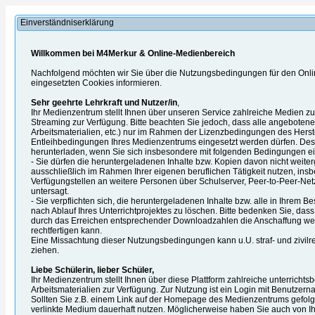
Einverständniserklärung
Willkommen bei M4Merkur & Online-Medienbereich
Nachfolgend möchten wir Sie über die Nutzungsbedingungen für den Onl
eingesetzten Cookies informieren.
Sehr geehrte Lehrkraft und Nutzer/in
,
Ihr Medienzentrum stellt Ihnen über unseren Service zahlreiche Medien 
Streaming zur Verfügung. Bitte beachten Sie jedoch, dass alle angebotenen
Arbeitsmaterialien, etc.) nur im Rahmen der Lizenzbedingungen des Herst
Entleihbedingungen Ihres Medienzentrums eingesetzt werden dürfen. Desh
herunterladen, wenn Sie sich insbesondere mit folgenden Bedingungen ei
- Sie dürfen die heruntergeladenen Inhalte bzw. Kopien davon nicht weite
ausschließlich im Rahmen Ihrer eigenen beruflichen Tätigkeit nutzen, ins
Verfügungstellen an weitere Personen über Schulserver, Peer-to-Peer-Netz
untersagt.
- Sie verpflichten sich, die heruntergeladenen Inhalte bzw. alle in Ihrem B
nach Ablauf Ihres Unterrichtprojektes zu löschen. Bitte bedenken Sie, das
durch das Erreichen entsprechender Downloadzahlen die Anschaffung we
rechtfertigen kann.
Eine Missachtung dieser Nutzungsbedingungen kann u.U. straf- und zivilre
ziehen.
Liebe Schülerin, lieber Schüler,
Ihr Medienzentrum stellt Ihnen über diese Plattform zahlreiche unterrich
Arbeitsmaterialien zur Verfügung. Zur Nutzung ist ein Login mit Benutzern
Sollten Sie z.B. einem Link auf der Homepage des Medienzentrums gefolgt
verlinkte Medium dauerhaft nutzen. Möglicherweise haben Sie auch von Ihre