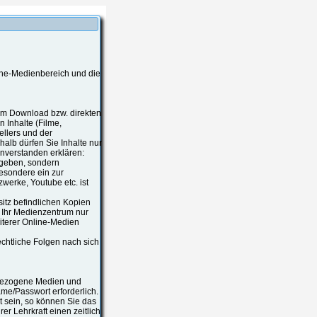
ine-Medienbereich und die
zum Download bzw. direkten
 Inhalte (Filme,
ellers und der
alb dürfen Sie Inhalte nur
nverstanden erklären:
rgeben, sondern
besondere ein zur
werke, Youtube etc. ist
esitz befindlichen Kopien
s Ihr Medienzentrum nur
iterer Online-Medien
chtliche Folgen nach sich
tsbezogene Medien und
ame/Passwort erforderlich.
 sein, so können Sie das
r Lehrkraft einen zeitlich