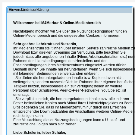
Einverständniserklärung
Willkommen bei M4Merkur & Online-Medienbereich
Nachfolgend möchten wir Sie über die Nutzungsbedingungen für den
Online-Medienbereich und die eingesetzten Cookies informieren.
Sehr geehrte Lehrkraft und Nutzer/in
,
Ihr Medienzentrum stellt Ihnen über unseren Service zahlreiche Medien z
Download bzw. direkten Streaming zur Verfügung. Bitte beachten Sie
jedoch, dass alle angebotenen Inhalte (Filme, Arbeitsmaterialien, etc.) nur
Rahmen der Lizenzbedingungen des Herstellers und der
Entleihbedingungen Ihres Medienzentrums eingesetzt werden dürfen.
Deshalb dürfen Sie Inhalte nur herunterladen, wenn Sie sich insbesonder
mit folgenden Bedingungen einverstanden erklären:
- Sie dürfen die heruntergeladenen Inhalte bzw. Kopien davon nicht
weitergeben, sondern ausschließlich im Rahmen Ihrer eigenen berufliche
Tätigkeit nutzen, insbesondere ein zur Verfügungstellen an weitere
Personen über Schulserver, Peer-to-Peer-Netzwerke, Youtube etc. ist
untersagt.
- Sie verpflichten sich, die heruntergeladenen Inhalte bzw. alle in Ihrem
Besitz befindlichen Kopien nach Ablauf Ihres Unterrichtprojektes zu lösche
Bitte bedenken Sie, dass Ihr Medienzentrum nur durch das Erreichen
entsprechender Downloadzahlen die Anschaffung weiterer Online-Medien
rechtfertigen kann.
Eine Missachtung dieser Nutzungsbedingungen kann u.U. straf- und
zivilrechtliche Folgen nach sich ziehen.
Liebe Schülerin, lieber Schüler,