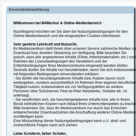
Einverständniserklärung
Willkommen bei M4Merkur & Online-Medienbereich
Nachfolgend möchten wir Sie über die Nutzungsbedingungen für den
Online-Medienbereich und die eingesetzten Cookies informieren.
Sehr geehrte Lehrkraft und Nutzer/in
,
Ihr Medienzentrum stellt Ihnen über unseren Service zahlreiche Medien z
Download bzw. direkten Streaming zur Verfügung. Bitte beachten Sie
jedoch, dass alle angebotenen Inhalte (Filme, Arbeitsmaterialien, etc.) nur
Rahmen der Lizenzbedingungen des Herstellers und der
Entleihbedingungen Ihres Medienzentrums eingesetzt werden dürfen.
Deshalb dürfen Sie Inhalte nur herunterladen, wenn Sie sich insbesonder
mit folgenden Bedingungen einverstanden erklären:
- Sie dürfen die heruntergeladenen Inhalte bzw. Kopien davon nicht
weitergeben, sondern ausschließlich im Rahmen Ihrer eigenen berufliche
Tätigkeit nutzen, insbesondere ein zur Verfügungstellen an weitere
Personen über Schulserver, Peer-to-Peer-Netzwerke, Youtube etc. ist
untersagt.
- Sie verpflichten sich, die heruntergeladenen Inhalte bzw. alle in Ihrem
Besitz befindlichen Kopien nach Ablauf Ihres Unterrichtprojektes zu lösche
Bitte bedenken Sie, dass Ihr Medienzentrum nur durch das Erreichen
entsprechender Downloadzahlen die Anschaffung weiterer Online-Medien
rechtfertigen kann.
Eine Missachtung dieser Nutzungsbedingungen kann u.U. straf- und
zivilrechtliche Folgen nach sich ziehen.
Liebe Schülerin, lieber Schüler,