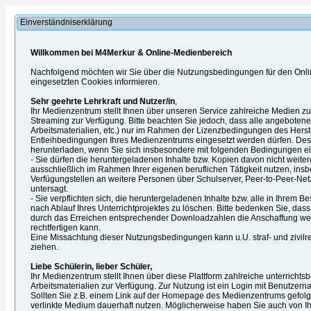
Einverständniserklärung
Willkommen bei M4Merkur & Online-Medienbereich
Nachfolgend möchten wir Sie über die Nutzungsbedingungen für den Onl
eingesetzten Cookies informieren.
Sehr geehrte Lehrkraft und Nutzer/in
,
Ihr Medienzentrum stellt Ihnen über unseren Service zahlreiche Medien 
Streaming zur Verfügung. Bitte beachten Sie jedoch, dass alle angebotenen
Arbeitsmaterialien, etc.) nur im Rahmen der Lizenzbedingungen des Herst
Entleihbedingungen Ihres Medienzentrums eingesetzt werden dürfen. Desh
herunterladen, wenn Sie sich insbesondere mit folgenden Bedingungen ei
- Sie dürfen die heruntergeladenen Inhalte bzw. Kopien davon nicht weite
ausschließlich im Rahmen Ihrer eigenen beruflichen Tätigkeit nutzen, ins
Verfügungstellen an weitere Personen über Schulserver, Peer-to-Peer-Netz
untersagt.
- Sie verpflichten sich, die heruntergeladenen Inhalte bzw. alle in Ihrem B
nach Ablauf Ihres Unterrichtprojektes zu löschen. Bitte bedenken Sie, das
durch das Erreichen entsprechender Downloadzahlen die Anschaffung we
rechtfertigen kann.
Eine Missachtung dieser Nutzungsbedingungen kann u.U. straf- und zivilre
ziehen.
Liebe Schülerin, lieber Schüler,
Ihr Medienzentrum stellt Ihnen über diese Plattform zahlreiche unterrich
Arbeitsmaterialien zur Verfügung. Zur Nutzung ist ein Login mit Benutzern
Sollten Sie z.B. einem Link auf der Homepage des Medienzentrums gefolgt
verlinkte Medium dauerhaft nutzen. Möglicherweise haben Sie auch von Ihre