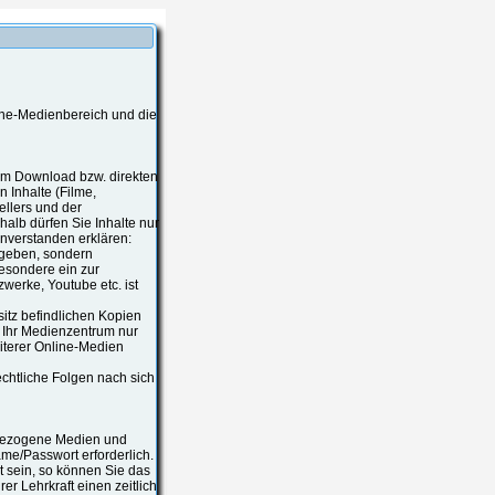
ine-Medienbereich und die
zum Download bzw. direkten
 Inhalte (Filme,
ellers und der
alb dürfen Sie Inhalte nur
nverstanden erklären:
rgeben, sondern
besondere ein zur
werke, Youtube etc. ist
esitz befindlichen Kopien
s Ihr Medienzentrum nur
iterer Online-Medien
chtliche Folgen nach sich
tsbezogene Medien und
ame/Passwort erforderlich.
 sein, so können Sie das
r Lehrkraft einen zeitlich