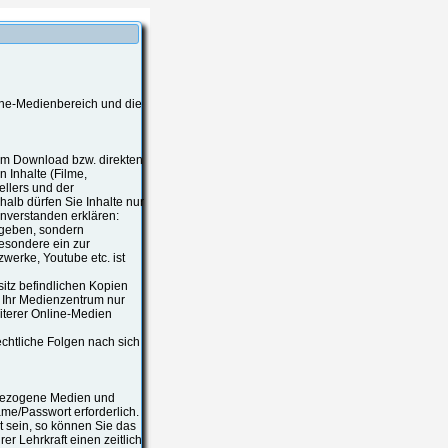
ine-Medienbereich und die
zum Download bzw. direkten
 Inhalte (Filme,
ellers und der
alb dürfen Sie Inhalte nur
nverstanden erklären:
rgeben, sondern
besondere ein zur
werke, Youtube etc. ist
esitz befindlichen Kopien
s Ihr Medienzentrum nur
iterer Online-Medien
chtliche Folgen nach sich
tsbezogene Medien und
ame/Passwort erforderlich.
 sein, so können Sie das
r Lehrkraft einen zeitlich