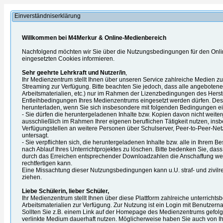
Einverständniserklärung
Willkommen bei M4Merkur & Online-Medienbereich
Nachfolgend möchten wir Sie über die Nutzungsbedingungen für den Onl
eingesetzten Cookies informieren.
Sehr geehrte Lehrkraft und Nutzer/in
,
Ihr Medienzentrum stellt Ihnen über unseren Service zahlreiche Medien 
Streaming zur Verfügung. Bitte beachten Sie jedoch, dass alle angebotenen
Arbeitsmaterialien, etc.) nur im Rahmen der Lizenzbedingungen des Herst
Entleihbedingungen Ihres Medienzentrums eingesetzt werden dürfen. Desh
herunterladen, wenn Sie sich insbesondere mit folgenden Bedingungen ei
- Sie dürfen die heruntergeladenen Inhalte bzw. Kopien davon nicht weite
ausschließlich im Rahmen Ihrer eigenen beruflichen Tätigkeit nutzen, ins
Verfügungstellen an weitere Personen über Schulserver, Peer-to-Peer-Netz
untersagt.
- Sie verpflichten sich, die heruntergeladenen Inhalte bzw. alle in Ihrem B
nach Ablauf Ihres Unterrichtprojektes zu löschen. Bitte bedenken Sie, das
durch das Erreichen entsprechender Downloadzahlen die Anschaffung we
rechtfertigen kann.
Eine Missachtung dieser Nutzungsbedingungen kann u.U. straf- und zivilre
ziehen.
Liebe Schülerin, lieber Schüler,
Ihr Medienzentrum stellt Ihnen über diese Plattform zahlreiche unterrich
Arbeitsmaterialien zur Verfügung. Zur Nutzung ist ein Login mit Benutzern
Sollten Sie z.B. einem Link auf der Homepage des Medienzentrums gefolgt
verlinkte Medium dauerhaft nutzen. Möglicherweise haben Sie auch von Ihre