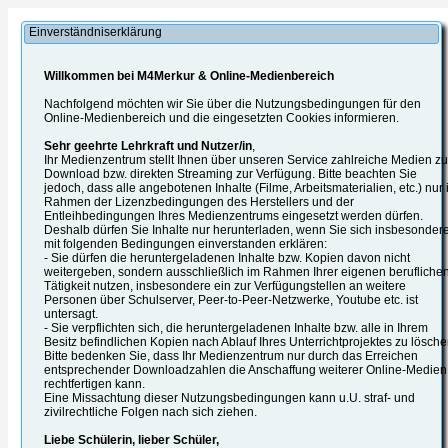
Einverständniserklärung
Willkommen bei M4Merkur & Online-Medienbereich
Nachfolgend möchten wir Sie über die Nutzungsbedingungen für den
Online-Medienbereich und die eingesetzten Cookies informieren.
Sehr geehrte Lehrkraft und Nutzer/in
,
Ihr Medienzentrum stellt Ihnen über unseren Service zahlreiche Medien z
Download bzw. direkten Streaming zur Verfügung. Bitte beachten Sie
jedoch, dass alle angebotenen Inhalte (Filme, Arbeitsmaterialien, etc.) nur
Rahmen der Lizenzbedingungen des Herstellers und der
Entleihbedingungen Ihres Medienzentrums eingesetzt werden dürfen.
Deshalb dürfen Sie Inhalte nur herunterladen, wenn Sie sich insbesonder
mit folgenden Bedingungen einverstanden erklären:
- Sie dürfen die heruntergeladenen Inhalte bzw. Kopien davon nicht
weitergeben, sondern ausschließlich im Rahmen Ihrer eigenen berufliche
Tätigkeit nutzen, insbesondere ein zur Verfügungstellen an weitere
Personen über Schulserver, Peer-to-Peer-Netzwerke, Youtube etc. ist
untersagt.
- Sie verpflichten sich, die heruntergeladenen Inhalte bzw. alle in Ihrem
Besitz befindlichen Kopien nach Ablauf Ihres Unterrichtprojektes zu lösche
Bitte bedenken Sie, dass Ihr Medienzentrum nur durch das Erreichen
entsprechender Downloadzahlen die Anschaffung weiterer Online-Medien
rechtfertigen kann.
Eine Missachtung dieser Nutzungsbedingungen kann u.U. straf- und
zivilrechtliche Folgen nach sich ziehen.
Liebe Schülerin, lieber Schüler,