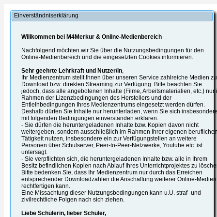
Einverständniserklärung
Willkommen bei M4Merkur & Online-Medienbereich
Nachfolgend möchten wir Sie über die Nutzungsbedingungen für den
Online-Medienbereich und die eingesetzten Cookies informieren.
Sehr geehrte Lehrkraft und Nutzer/in
,
Ihr Medienzentrum stellt Ihnen über unseren Service zahlreiche Medien z
Download bzw. direkten Streaming zur Verfügung. Bitte beachten Sie
jedoch, dass alle angebotenen Inhalte (Filme, Arbeitsmaterialien, etc.) nur
Rahmen der Lizenzbedingungen des Herstellers und der
Entleihbedingungen Ihres Medienzentrums eingesetzt werden dürfen.
Deshalb dürfen Sie Inhalte nur herunterladen, wenn Sie sich insbesonder
mit folgenden Bedingungen einverstanden erklären:
- Sie dürfen die heruntergeladenen Inhalte bzw. Kopien davon nicht
weitergeben, sondern ausschließlich im Rahmen Ihrer eigenen berufliche
Tätigkeit nutzen, insbesondere ein zur Verfügungstellen an weitere
Personen über Schulserver, Peer-to-Peer-Netzwerke, Youtube etc. ist
untersagt.
- Sie verpflichten sich, die heruntergeladenen Inhalte bzw. alle in Ihrem
Besitz befindlichen Kopien nach Ablauf Ihres Unterrichtprojektes zu lösche
Bitte bedenken Sie, dass Ihr Medienzentrum nur durch das Erreichen
entsprechender Downloadzahlen die Anschaffung weiterer Online-Medien
rechtfertigen kann.
Eine Missachtung dieser Nutzungsbedingungen kann u.U. straf- und
zivilrechtliche Folgen nach sich ziehen.
Liebe Schülerin, lieber Schüler,