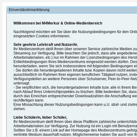
Einverständniserklärung
Willkommen bei M4Merkur & Online-Medienbereich
Nachfolgend möchten wir Sie über die Nutzungsbedingungen für den Onl
eingesetzten Cookies informieren.
Sehr geehrte Lehrkraft und Nutzer/in
,
Ihr Medienzentrum stellt Ihnen über unseren Service zahlreiche Medien 
Streaming zur Verfügung. Bitte beachten Sie jedoch, dass alle angebotenen
Arbeitsmaterialien, etc.) nur im Rahmen der Lizenzbedingungen des Herst
Entleihbedingungen Ihres Medienzentrums eingesetzt werden dürfen. Desh
herunterladen, wenn Sie sich insbesondere mit folgenden Bedingungen ei
- Sie dürfen die heruntergeladenen Inhalte bzw. Kopien davon nicht weite
ausschließlich im Rahmen Ihrer eigenen beruflichen Tätigkeit nutzen, ins
Verfügungstellen an weitere Personen über Schulserver, Peer-to-Peer-Netz
untersagt.
- Sie verpflichten sich, die heruntergeladenen Inhalte bzw. alle in Ihrem B
nach Ablauf Ihres Unterrichtprojektes zu löschen. Bitte bedenken Sie, das
durch das Erreichen entsprechender Downloadzahlen die Anschaffung we
rechtfertigen kann.
Eine Missachtung dieser Nutzungsbedingungen kann u.U. straf- und zivilre
ziehen.
Liebe Schülerin, lieber Schüler,
Ihr Medienzentrum stellt Ihnen über diese Plattform zahlreiche unterrich
Arbeitsmaterialien zur Verfügung. Zur Nutzung ist ein Login mit Benutzern
Sollten Sie z.B. einem Link auf der Homepage des Medienzentrums gefolgt
verlinkte Medium dauerhaft nutzen. Möglicherweise haben Sie auch von Ihre