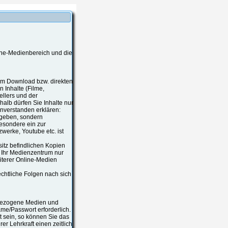
ine-Medienbereich und die
zum Download bzw. direkten
 Inhalte (Filme,
ellers und der
alb dürfen Sie Inhalte nur
nverstanden erklären:
rgeben, sondern
besondere ein zur
werke, Youtube etc. ist
esitz befindlichen Kopien
s Ihr Medienzentrum nur
iterer Online-Medien
chtliche Folgen nach sich
tsbezogene Medien und
ame/Passwort erforderlich.
 sein, so können Sie das
r Lehrkraft einen zeitlich