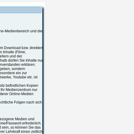
ine-Medienbereich und die
zum Download bzw. direkten
 Inhalte (Filme,
ellers und der
alb dürfen Sie Inhalte nur
nverstanden erklären:
rgeben, sondern
besondere ein zur
werke, Youtube etc. ist
esitz befindlichen Kopien
s Ihr Medienzentrum nur
iterer Online-Medien
chtliche Folgen nach sich
tsbezogene Medien und
ame/Passwort erforderlich.
 sein, so können Sie das
r Lehrkraft einen zeitlich