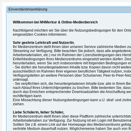
Einverständniserklärung
Willkommen bei M4Merkur & Online-Medienbereich
Nachfolgend möchten wir Sie über die Nutzungsbedingungen für den Onl
eingesetzten Cookies informieren.
Sehr geehrte Lehrkraft und Nutzer/in
,
Ihr Medienzentrum stellt Ihnen über unseren Service zahlreiche Medien 
Streaming zur Verfügung. Bitte beachten Sie jedoch, dass alle angebotenen
Arbeitsmaterialien, etc.) nur im Rahmen der Lizenzbedingungen des Herst
Entleihbedingungen Ihres Medienzentrums eingesetzt werden dürfen. Desh
herunterladen, wenn Sie sich insbesondere mit folgenden Bedingungen ei
- Sie dürfen die heruntergeladenen Inhalte bzw. Kopien davon nicht weite
ausschließlich im Rahmen Ihrer eigenen beruflichen Tätigkeit nutzen, ins
Verfügungstellen an weitere Personen über Schulserver, Peer-to-Peer-Netz
untersagt.
- Sie verpflichten sich, die heruntergeladenen Inhalte bzw. alle in Ihrem B
nach Ablauf Ihres Unterrichtprojektes zu löschen. Bitte bedenken Sie, das
durch das Erreichen entsprechender Downloadzahlen die Anschaffung we
rechtfertigen kann.
Eine Missachtung dieser Nutzungsbedingungen kann u.U. straf- und zivilre
ziehen.
Liebe Schülerin, lieber Schüler,
Ihr Medienzentrum stellt Ihnen über diese Plattform zahlreiche unterrich
Arbeitsmaterialien zur Verfügung. Zur Nutzung ist ein Login mit Benutzern
Sollten Sie z.B. einem Link auf der Homepage des Medienzentrums gefolgt
verlinkte Medium dauerhaft nutzen. Möglicherweise haben Sie auch von Ihre