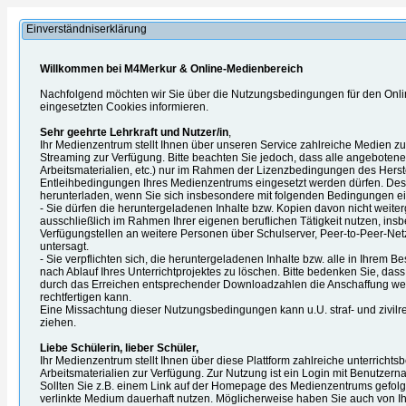
Einverständniserklärung
Willkommen bei M4Merkur & Online-Medienbereich
Nachfolgend möchten wir Sie über die Nutzungsbedingungen für den Onl
eingesetzten Cookies informieren.
Sehr geehrte Lehrkraft und Nutzer/in
,
Ihr Medienzentrum stellt Ihnen über unseren Service zahlreiche Medien 
Streaming zur Verfügung. Bitte beachten Sie jedoch, dass alle angebotenen
Arbeitsmaterialien, etc.) nur im Rahmen der Lizenzbedingungen des Herst
Entleihbedingungen Ihres Medienzentrums eingesetzt werden dürfen. Desh
herunterladen, wenn Sie sich insbesondere mit folgenden Bedingungen ei
- Sie dürfen die heruntergeladenen Inhalte bzw. Kopien davon nicht weite
ausschließlich im Rahmen Ihrer eigenen beruflichen Tätigkeit nutzen, ins
Verfügungstellen an weitere Personen über Schulserver, Peer-to-Peer-Netz
untersagt.
- Sie verpflichten sich, die heruntergeladenen Inhalte bzw. alle in Ihrem B
nach Ablauf Ihres Unterrichtprojektes zu löschen. Bitte bedenken Sie, das
durch das Erreichen entsprechender Downloadzahlen die Anschaffung we
rechtfertigen kann.
Eine Missachtung dieser Nutzungsbedingungen kann u.U. straf- und zivilre
ziehen.
Liebe Schülerin, lieber Schüler,
Ihr Medienzentrum stellt Ihnen über diese Plattform zahlreiche unterrich
Arbeitsmaterialien zur Verfügung. Zur Nutzung ist ein Login mit Benutzern
Sollten Sie z.B. einem Link auf der Homepage des Medienzentrums gefolgt
verlinkte Medium dauerhaft nutzen. Möglicherweise haben Sie auch von Ihre