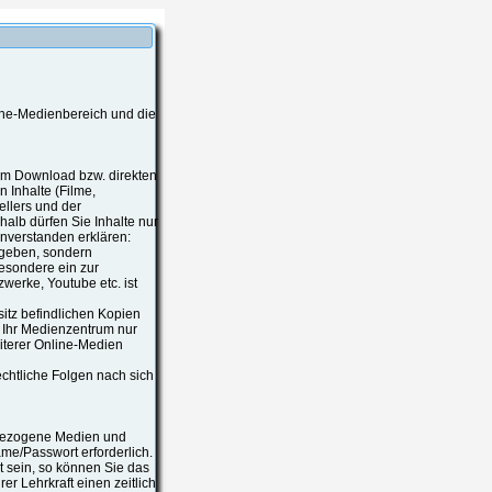
ine-Medienbereich und die
zum Download bzw. direkten
 Inhalte (Filme,
ellers und der
alb dürfen Sie Inhalte nur
nverstanden erklären:
rgeben, sondern
besondere ein zur
werke, Youtube etc. ist
esitz befindlichen Kopien
s Ihr Medienzentrum nur
iterer Online-Medien
chtliche Folgen nach sich
tsbezogene Medien und
ame/Passwort erforderlich.
 sein, so können Sie das
r Lehrkraft einen zeitlich