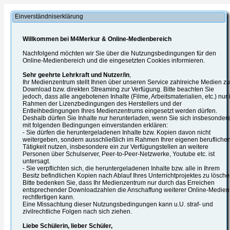
Einverständniserklärung
Willkommen bei M4Merkur & Online-Medienbereich
Nachfolgend möchten wir Sie über die Nutzungsbedingungen für den
Online-Medienbereich und die eingesetzten Cookies informieren.
Sehr geehrte Lehrkraft und Nutzer/in
,
Ihr Medienzentrum stellt Ihnen über unseren Service zahlreiche Medien z
Download bzw. direkten Streaming zur Verfügung. Bitte beachten Sie
jedoch, dass alle angebotenen Inhalte (Filme, Arbeitsmaterialien, etc.) nur
Rahmen der Lizenzbedingungen des Herstellers und der
Entleihbedingungen Ihres Medienzentrums eingesetzt werden dürfen.
Deshalb dürfen Sie Inhalte nur herunterladen, wenn Sie sich insbesonder
mit folgenden Bedingungen einverstanden erklären:
- Sie dürfen die heruntergeladenen Inhalte bzw. Kopien davon nicht
weitergeben, sondern ausschließlich im Rahmen Ihrer eigenen berufliche
Tätigkeit nutzen, insbesondere ein zur Verfügungstellen an weitere
Personen über Schulserver, Peer-to-Peer-Netzwerke, Youtube etc. ist
untersagt.
- Sie verpflichten sich, die heruntergeladenen Inhalte bzw. alle in Ihrem
Besitz befindlichen Kopien nach Ablauf Ihres Unterrichtprojektes zu lösche
Bitte bedenken Sie, dass Ihr Medienzentrum nur durch das Erreichen
entsprechender Downloadzahlen die Anschaffung weiterer Online-Medien
rechtfertigen kann.
Eine Missachtung dieser Nutzungsbedingungen kann u.U. straf- und
zivilrechtliche Folgen nach sich ziehen.
Liebe Schülerin, lieber Schüler,