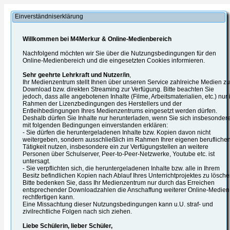
Einverständniserklärung
Willkommen bei M4Merkur & Online-Medienbereich
Nachfolgend möchten wir Sie über die Nutzungsbedingungen für den
Online-Medienbereich und die eingesetzten Cookies informieren.
Sehr geehrte Lehrkraft und Nutzer/in
,
Ihr Medienzentrum stellt Ihnen über unseren Service zahlreiche Medien z
Download bzw. direkten Streaming zur Verfügung. Bitte beachten Sie
jedoch, dass alle angebotenen Inhalte (Filme, Arbeitsmaterialien, etc.) nur
Rahmen der Lizenzbedingungen des Herstellers und der
Entleihbedingungen Ihres Medienzentrums eingesetzt werden dürfen.
Deshalb dürfen Sie Inhalte nur herunterladen, wenn Sie sich insbesonder
mit folgenden Bedingungen einverstanden erklären:
- Sie dürfen die heruntergeladenen Inhalte bzw. Kopien davon nicht
weitergeben, sondern ausschließlich im Rahmen Ihrer eigenen berufliche
Tätigkeit nutzen, insbesondere ein zur Verfügungstellen an weitere
Personen über Schulserver, Peer-to-Peer-Netzwerke, Youtube etc. ist
untersagt.
- Sie verpflichten sich, die heruntergeladenen Inhalte bzw. alle in Ihrem
Besitz befindlichen Kopien nach Ablauf Ihres Unterrichtprojektes zu lösche
Bitte bedenken Sie, dass Ihr Medienzentrum nur durch das Erreichen
entsprechender Downloadzahlen die Anschaffung weiterer Online-Medien
rechtfertigen kann.
Eine Missachtung dieser Nutzungsbedingungen kann u.U. straf- und
zivilrechtliche Folgen nach sich ziehen.
Liebe Schülerin, lieber Schüler,